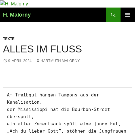
Zum
Inhalt
Suchen
H. Malorny
springen
PRIMÄR
MENÜ
TEXTE
ALLES IM FLUSS
9. APRIL 2024
HARTMUTH MALORNY
Am Treibgut hängen Tampons aus der 
Kanalisation,
der Mississippi hat die Bourbon-Street 
überspült, 
ein alter Zementsack spült eine junge Fut,
„Ach du lieber Gott”, stöhnen die Jungfrauen 