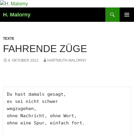
Zum
Inhalt
Suchen
H. Malorny
springen
PRIMÄR
MENÜ
TEXTE
FAHRENDE ZÜGE
6. OKTOBER 2021
HARTMUTH MALORNY
Du hast damals gesagt,

es sei nicht schwer

wegzugehen,

ohne Nachricht, ohne Wort,

ohne eine Spur, einfach fort.
