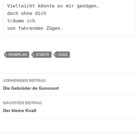
Vielleicht könnte es mir genügen,

doch ohne dich

träume ich

von fahrenden Zügen.
FAHRPLAN
STÄDTE
ZÜGE
Beitragsnavigation
VORHERIGER BEITRAG
Die Gebrüder de Goncourt
NÄCHSTER BEITRAG
Der kleine Knall