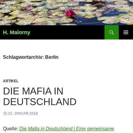
Zum
Inhalt
springen
Suchen
H. Malorny
PRIMÄR
MENÜ
Schlagwortarchiv: Berlin
ARTIKEL
DIE MAFIA IN
DEUTSCHLAND
23. JANUAR 2018
Quelle:
Die Mafia in Deutschland | Eine gemeinsame