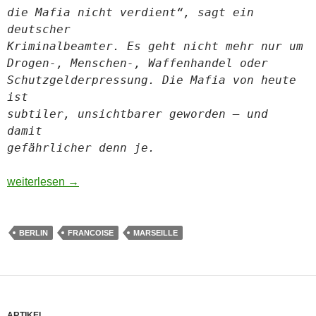
die Mafia nicht verdient“, sagt ein
deutscher
Kriminalbea
mter. Es geht nicht mehr nur um
Drogen-, Menschen-, Waffenhandel oder
Schutzgelderpressung. Die Mafia von heute
ist
subtiler, unsichtbarer geworden – und
damit
gefährlicher denn je.
Die Mafia in Deutschland
weiterlesen
→
BERLIN
FRANCOISE
MARSEILLE
ARTIKEL