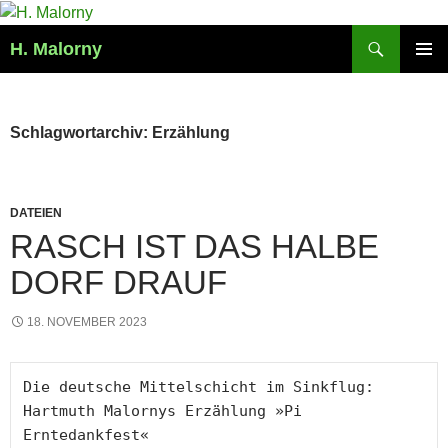
Zum
Inhalt
Suchen
H. Malorny
springen
PRIMÄR
MENÜ
Schlagwortarchiv: Erzählung
DATEIEN
RASCH IST DAS HALBE
DORF DRAUF
18. NOVEMBER 2023
Die deutsche Mittelschicht im Sinkflug: 
Hartmuth Malornys Erzählung »Pi 
Erntedankfest«
