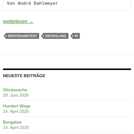
Rasch ist das halbe Dorf drauf
weiterlesen
→
ERNTEDANKFEST
ERZÄHLUNG
PI
NEUESTE BEITRÄGE
Glückssache
20. Juni 2026
Hundert Wege
14. April 2025
Bungalow
14. April 2025