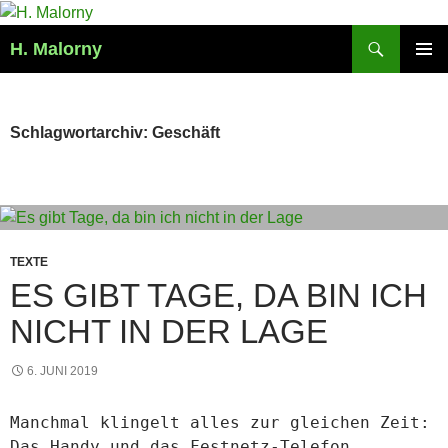
Zum
Inhalt
Suchen
H. Malorny
springen
PRIMÄR
MENÜ
Schlagwortarchiv: Geschäft
TEXTE
ES GIBT TAGE, DA BIN ICH
NICHT IN DER LAGE
6. JUNI 2019
Manchmal klingelt alles zur gleichen Zeit:
Das Handy und das Festnetz-Telefon