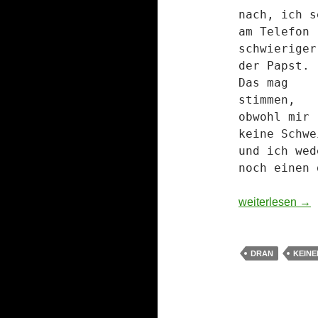
nach,
ich s
am Telefon
schwieriger
der
Papst.
Das mag
stimmen,
obwohl mir
keine Schw
und ich we
noch einen 
Telefonitis – Ge
weiterlesen
→
DRAN
KEINE