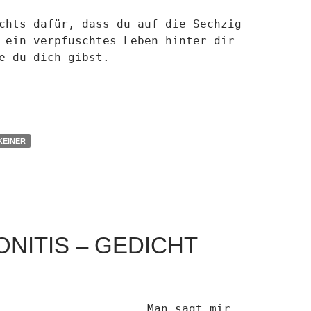
chts dafür, dass du auf die Sechzig
 ein verpfuschtes Leben hinter dir
e du dich gibst.
 Gedicht
KEINER
ONITIS – GEDICHT
Man sagt mir