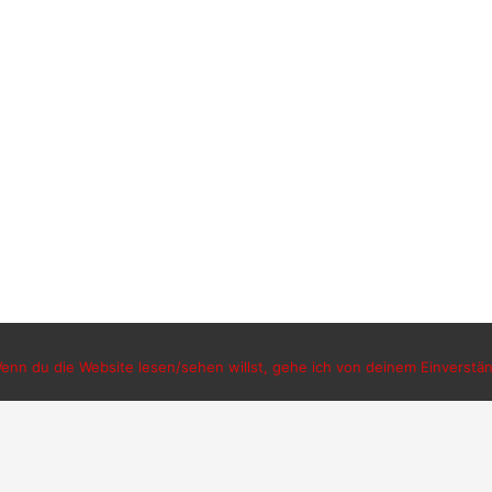
nn du die Website lesen/sehen willst, gehe ich von deinem Einverständ