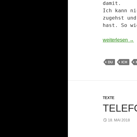
damit.
Ich kann ni
zugehst und
hast. So wi
Konversation –
weiterlesen
→
DU
ICH
TEXTE
TELEF
18. MAI 2018