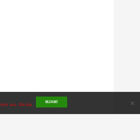
MJAM!
nis aus. Bla bla.