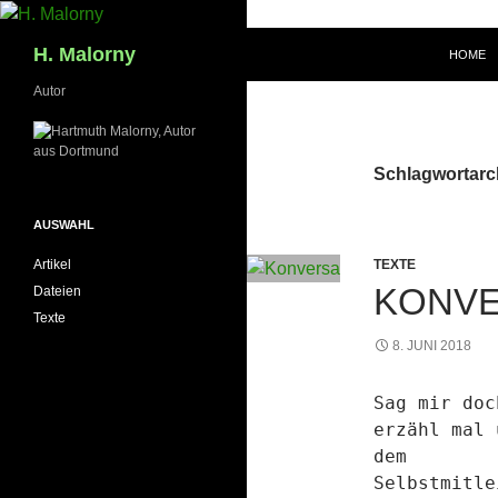
Zum
Inhalt
Suchen
H. Malorny
HOME
springen
Autor
Schlagwortarch
AUSWAHL
TEXTE
Artikel
KONVE
Dateien
Texte
8. JUNI 2018
Sag mir doc
erzähl mal 
dem
Selbstmitle