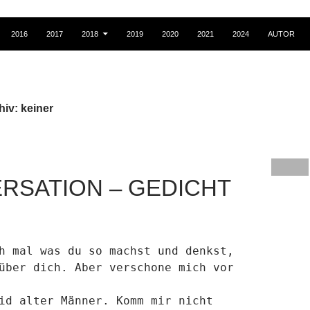
2016
2017
2018
2019
2020
2021
2024
AUTOR
iv: keiner
RSATION – GEDICHT
h mal was du so machst und denkst,
über dich. Aber verschone mich vor
id alter Männer. Komm mir nicht