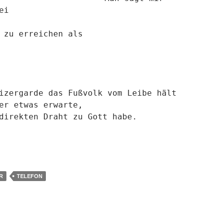
ei
 zu erreichen als
eizergarde das
Fußvolk vom Leibe hält
der
etwas erwarte,
direkten Draht zu Gott habe.
dicht
R
TELEFON