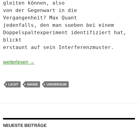
gleiten können, also
von der Gegenwart in die
Vergangenheit? Max Quant
jedenfalls, den man soeben bei einem
Doppelspaltexperiment identifiziert hat,
blickt
erstaunt auf sein Interferenzmuster.
Max und Marie
weiterlesen
→
LICHT
MARIE
UNIVERSUM
NEUESTE BEITRÄGE