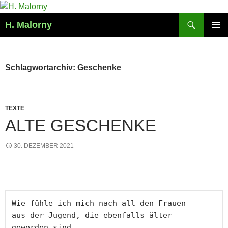
Zum
Inhalt
Suchen
H. Malorny
springen
PRIMÄR
MENÜ
Schlagwortarchiv: Geschenke
TEXTE
ALTE GESCHENKE
30. DEZEMBER 2021
Wie fühle ich mich nach all den Frauen

aus der Jugend, die ebenfalls älter

geworden sind,
