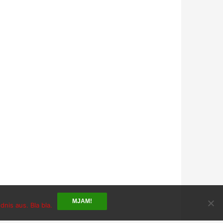
MJAM!
nis aus. Bla bla.