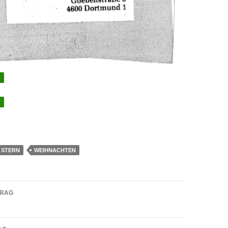
STERN
WEIHNACHTEN
navigation
TRAG