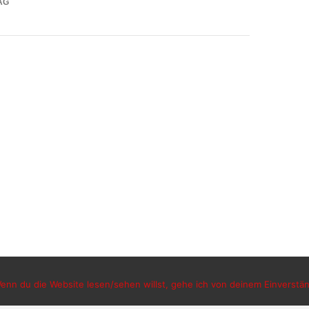
AG
nn du die Website lesen/sehen willst, gehe ich von deinem Einverständ