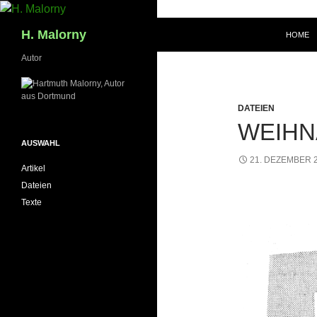
Zum
Inhalt
Suchen
H. Malorny
HOME
springen
Autor
DATEIEN
WEIHN
AUSWAHL
21. DEZEMBER 
Artikel
Dateien
Texte