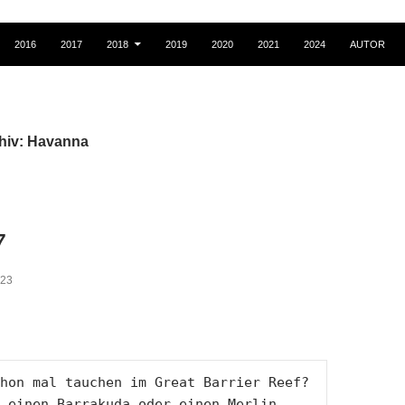
2016
2017
2018
2019
2020
2021
2024
AUTOR
hiv: Havanna
7
023
hon mal tauchen im Great Barrier Reef?

 einen Barrakuda oder einen Merlin
