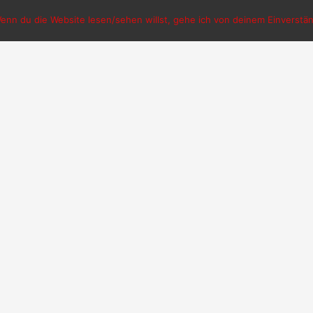
nn du die Website lesen/sehen willst, gehe ich von deinem Einverständ
Wikipedia
h-malorny
malorny.org
Auf flickr