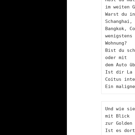
im weiten G
Warst du in
Schanghai,

Bangkok, Co
wenigstens 
Wohnung?

Bist du sch
oder mit

dem Auto üb
Ist dir La 
Coitus inte
Ein maligne
Und wie sie
mit Blick

zur Golden 
Ist es dort