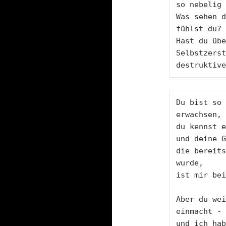
so nebelig 
Was sehen d
fühlst du?

Hast du übe
Selbstzerst
destruktive
Du bist so 
erwachsen,

du kennst e
und deine G
die bereits
wurde,

ist mir bei
Aber du wei
einmacht - 
und ich hab