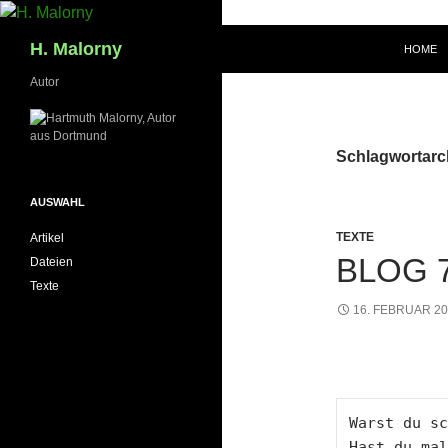
Zum
Inhalt
Suchen
H. Malorny
HOME
springen
Autor
Schlagwortarc
AUSWAHL
TEXTE
Artikel
BLOG 
Dateien
Texte
16. FEBRUAR 2
Warst du sc
Hast du mal