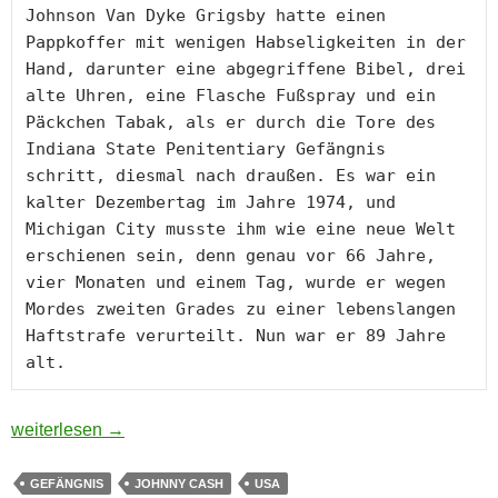
Johnson Van Dyke Grigsby hatte einen 
Pappkoffer mit wenigen Habseligkeiten in der 
Hand, darunter eine abgegriffene Bibel, drei 
alte Uhren, eine Flasche Fußspray und ein 
Päckchen Tabak, als er durch die Tore des 
Indiana State Penitentiary Gefängnis 
schritt, diesmal nach draußen. Es war ein 
kalter Dezembertag im Jahre 1974, und 
Michigan City musste ihm wie eine neue Welt 
erschienen sein, denn genau vor 66 Jahre, 
vier Monaten und einem Tag, wurde er wegen 
Mordes zweiten Grades zu einer lebenslangen 
Haftstrafe verurteilt. Nun war er 89 Jahre 
alt.
Johnson Van Dyke Grigsby
weiterlesen
→
GEFÄNGNIS
JOHNNY CASH
USA