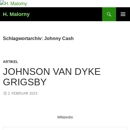
Zum
Inhalt
Suchen
H. Malorny
springen
PRIMÄR
MENÜ
Schlagwortarchiv: Johnny Cash
ARTIKEL
JOHNSON VAN DYKE
GRIGSBY
2. FEBRUAR 2023
Wikipedia