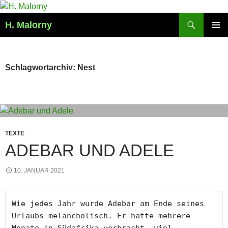
Zum
Inhalt
Suchen
H. Malorny
springen
PRIMÄR
MENÜ
Schlagwortarchiv: Nest
TEXTE
ADEBAR UND ADELE
10. JANUAR 2021
Wie jedes Jahr wurde Adebar am Ende seines 
Urlaubs melancholisch. Er hatte mehrere 
Monate in Südafrika verbracht, viel 