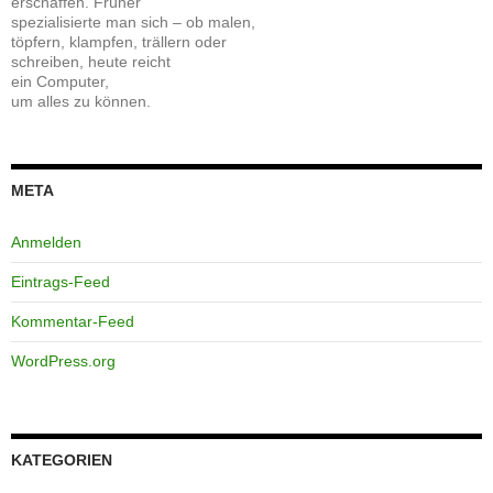
erschaffen. Früher
spezialisierte man sich – ob malen,
töpfern, klampfen, trällern oder
schreiben, heute reicht
ein Computer,
um alles zu können.
META
Anmelden
Eintrags-Feed
Kommentar-Feed
WordPress.org
KATEGORIEN