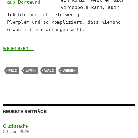
verdoppeln kann, aber
ich bin nur ich, ein wenig
Plemplem und so 
kompliziert, dass niemand 
etwas mit mir anfangen will.
Brennschärfe
weiterlesen
→
FELD
LYRIK
WALD
WIESEN
NEUESTE BEITRÄGE
Glückssache
20. Juni 2026