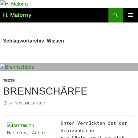
Zum
Inhalt
Suchen
H. Malorny
springen
PRIMÄR
MENÜ
Schlagwortarchiv: Wiesen
TEXTE
BRENNSCHÄRFE
24. NOVEMBER 2017
Unter Verrückten ist der 
Schizophrene
ein König, weil er sich