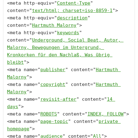
<
meta
http-equiv
="
Content-Type
" 
content
="
text/html; charset=iso-8859-1
<
meta
http-equiv
="
description
" 
content
="
Hartmuth Malorny
<
meta
http-equiv
="
keywords
" 
content
="
Underground, Social Beat, Autor, 
Malorny, Bewegungen im Untergrund, 
Kronkorken für den Nachlaß, Was übrig 
bleibt
<
meta
name
="
publisher
" 
content
="
Hartmuth 
Malorny
<
meta
name
="
copyright
" 
content
="
Hartmuth 
Malorny
<
meta
name
="
revisit-after
" 
content
="
14 
days
<
meta
name
="
ROBOTS
" 
content
="
INDEX, FOLLOW
<
meta
name
="
page-topic
" 
content
="
private 
homepage
<
meta
name
="
audience
" 
content
="
All