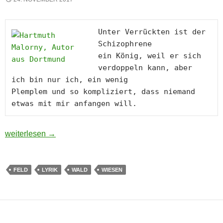
Unter Verrückten ist der 
Schizophrene
ein König, weil er sich
verdoppeln kann, aber
ich bin nur ich, ein wenig
Plemplem und so 
kompliziert, dass niemand 
etwas mit mir anfangen will.
Brennschärfe
weiterlesen
→
FELD
LYRIK
WALD
WIESEN