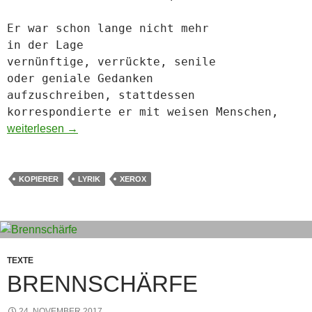
Er war schon lange nicht mehr
in der Lage
vernünftige, verrückte, senile
oder geniale Gedanken
aufzuschreiben, stattdessen
korrespondierte er mit weisen Menschen,
Lyrik
weiterlesen
→
KOPIERER
LYRIK
XEROX
TEXTE
BRENNSCHÄRFE
24. NOVEMBER 2017