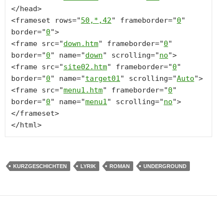
</
head
<
frameset
rows
="
50,*,42
" 
frameborder
="
0
" 
border
="
0
<
frame
src
="
down.htm
" 
frameborder
="
0
" 
border
="
0
" 
name
="
down
" 
scrolling
="
no
<
frame
src
="
site02.htm
" 
frameborder
="
0
" 
border
="
0
" 
name
="
target01
" 
scrolling
="
Auto
<
frame
src
="
menu1.htm
" 
frameborder
="
0
" 
border
="
0
" 
name
="
menu1
" 
scrolling
="
no
</
frameset
</
html
>
KURZGESCHICHTEN
LYRIK
ROMAN
UNDERGROUND