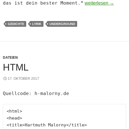
das ist dein bester Moment.“
Urs Böke: Morbus He
weiterlesen
→
GEDICHTE
LYRIK
UNDERGROUND
DATEIEN
HTML
17. OKTOBER 2017
Quellcode: h-malorny.de
<
html
>
<
head
<
title
>Hartmuth Malorny</
title