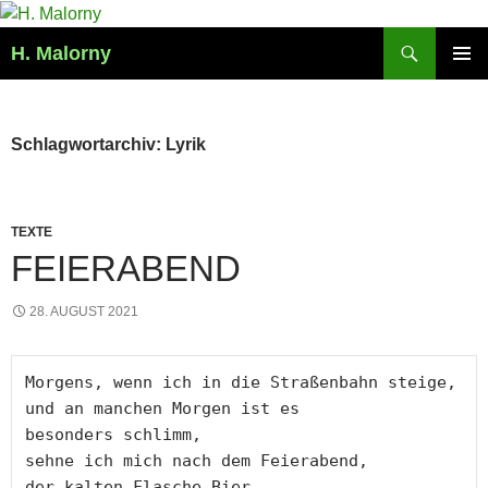
Zum
Inhalt
Suchen
H. Malorny
springen
PRIMÄR
MENÜ
Schlagwortarchiv: Lyrik
TEXTE
FEIERABEND
28. AUGUST 2021
Morgens, wenn ich in die Straßenbahn steige,

und an manchen Morgen ist es

besonders schlimm,

sehne ich mich nach dem Feierabend,

der kalten Flasche Bier,
