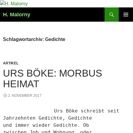
Zum
Inhalt
Suchen
H. Malorny
springen
PRIMÄR
MENÜ
Schlagwortarchiv: Gedichte
ARTIKEL
URS BÖKE: MORBUS
HEIMAT
2. NOVEMBER 2017
Urs Böke schreibt seit
Jahrzehnten Gedichte, Gedichte
und immer wieder Gedichte. Ob
zwischen Job und Wohnung, oder