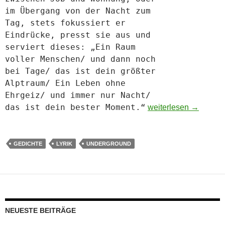
im Übergang von der Nacht zum
Tag, stets fokussiert er
Eindrücke, presst sie aus und
serviert dieses:
„Ein Raum
voller Menschen/ und dann noch
bei Tage/ das ist dein größter
Alptraum/ Ein Leben ohne
Ehrgeiz/ und immer nur Nacht/
das ist dein bester Moment.“
Urs Böke: Morbus He
weiterlesen
→
GEDICHTE
LYRIK
UNDERGROUND
NEUESTE BEITRÄGE