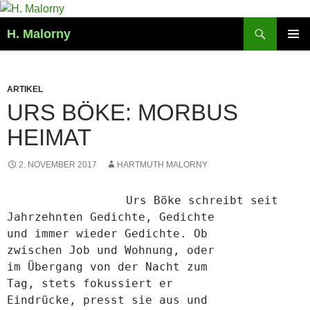
Zum
Inhalt
Suchen
H. Malorny
springen
PRIMÄR
MENÜ
ARTIKEL
URS BÖKE: MORBUS
HEIMAT
2. NOVEMBER 2017
HARTMUTH MALORNY
Urs Böke schreibt seit
Jahrzehnten Gedichte, Gedichte
und immer wieder Gedichte. Ob
zwischen Job und Wohnung, oder
im Übergang von der Nacht zum
Tag, stets fokussiert er
Eindrücke, presst sie aus und